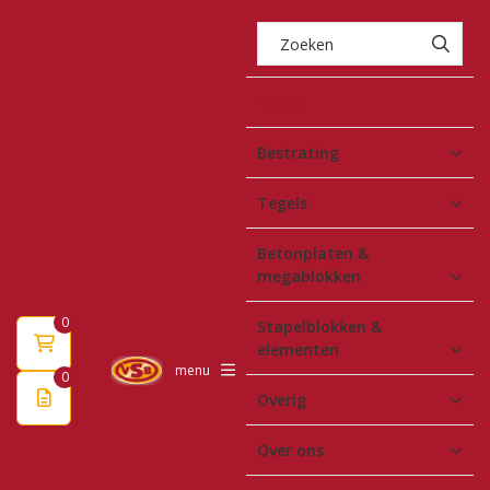
Home
Bestrating
Tegels
Betonplaten &
megablokken
0
Stapelblokken &
elementen
menu
0
Overig
Over ons