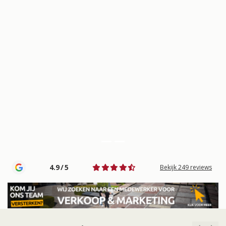
De grootste in
gebakken en
natuursteen
sierbestrating
4.9
/
5
Bekijk 249 reviews