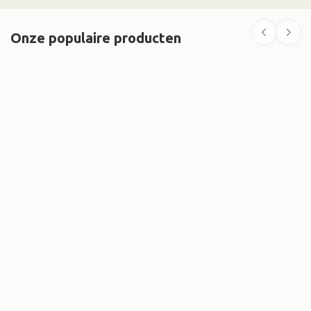
Onze populaire producten
''Ibiza'' Nieuwe gebakken waaltjes VSB Outdoor
39,50 exclusief BTW
80
€
47,
/
m²
Oude Gebakken Keiformaat Genuanceerd
34,01 exclusief BTW
15
€
41,
/
m2