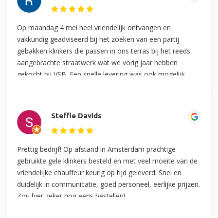
Op maandag 4 mei heel vriendelijk ontvangen en
vakkundig geadviseerd bij het zoeken van een partij
gebakken klinkers die passen in ons terras bij het reeds
aangebrachte straatwerk wat we vorig jaar hebben
gekocht bij VSB. Een snelle levering was ook mogelijk,
zodat we de door ons gestelde termijn hebben behaald.
We zijn zeer tevreden over het gerealiseerde resultaat.
VSB-Sierbestrating is de moeite waard om er een lange rit
Steffie Davids
voor over te hebben. Voor een eventuele volgend plan
weten we jullie intussen te vinden.
Prettig bedrijf! Op afstand in Amsterdam prachtige
gebruikte gele klinkers besteld en met veel moeite van de
vriendelijke chauffeur keurig op tijd geleverd. Snel en
duidelijk in communicatie, goed personeel, eerlijke prijzen.
Zou hier zeker nog eens bestellen!