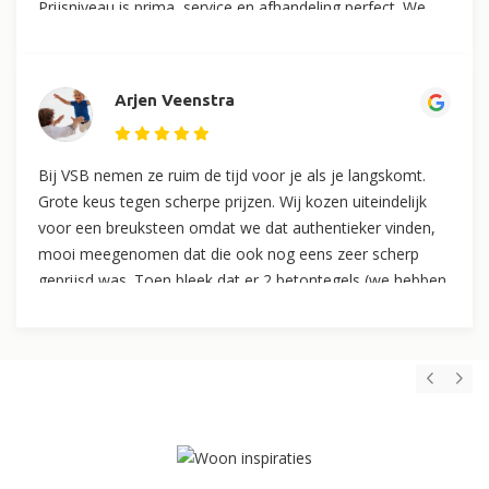
Prijsniveau is prima, service en afhandeling perfect. We
zijn zeer tevreden met het uiteindelijke resultaat.
Arjen Veenstra
Bij VSB nemen ze ruim de tijd voor je als je langskomt.
Grote keus tegen scherpe prijzen. Wij kozen uiteindelijk
voor een breuksteen omdat we dat authentieker vinden,
mooi meegenomen dat die ook nog eens zeer scherp
geprijsd was. Toen bleek dat er 2 betontegels (we hebben
er 12 in ons terras gelegd) beschadigd waren is dit zeer
snel opgelost in samenwerking met de leverancier. Wat
ons betreft is het dus allemaal.super goed verlopen en zijn
we erg tevreden!!