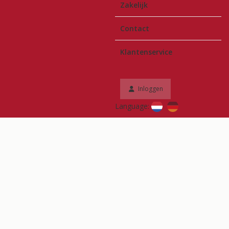
Zakelijk
Contact
Klantenservice
Inloggen
Language:
De grootste in
gebakken en
natuursteen
sierbestrating