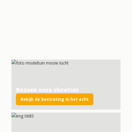
"Mix 12" Nieuw Gebakken Waaltjes
39,96 exclusief BTW
35
€
48,
/
m2
Bezoek onze showtuin
Bekijk de bestrating in het echt