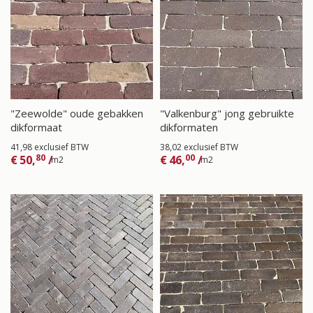
"Zeewolde" oude gebakken
"Valkenburg" jong gebruikte
dikformaat
dikformaten
41,98 exclusief BTW
38,02 exclusief BTW
80
00
€
50,
/
€
46,
/
m2
m2