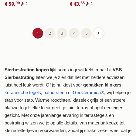
90
55
€
59,
/
€
43,
/
m2
m2
1
2
3
4
5
Sierbestrating kopen
lijkt soms ingewikkeld, maar bij
VSB
Sierbestrating
laten we je zien dat het met heldere adviezen
juist heel leuk wordt. Of je nu kiest voor
gebakken klinkers
,
keramische tegels
,
natuursteen
of
GeoCeramica®
, wij helpen je
stap voor stap. Warme roodtinten, klassiek grijs of een stoere
blauwe tegel: elke kleur geeft je tuin, terras of oprit een eigen
gezicht. Met onze jarenlange ervaring in terrastegels en
bestrating wijzen we je op alle details, van materiaalkeuze tot
kleine lettertjes in voorwaarden, zodat jij straks zeker weet dat je