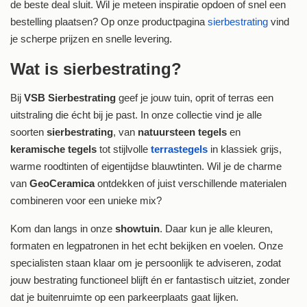
de beste deal sluit. Wil je meteen inspiratie opdoen of snel een
bestelling plaatsen? Op onze productpagina
sierbestrating
vind
je scherpe prijzen en snelle levering.
Wat is sierbestrating?
Bij
VSB Sierbestrating
geef je jouw tuin, oprit of terras een
uitstraling die écht bij je past. In onze collectie vind je alle
soorten
sierbestrating
, van
natuursteen tegels
en
keramische tegels
tot stijlvolle
terrastegels
in klassiek grijs,
warme roodtinten of eigentijdse blauwtinten. Wil je de charme
van
GeoCeramica
ontdekken of juist verschillende materialen
combineren voor een unieke mix?
Kom dan langs in onze
showtuin
. Daar kun je alle kleuren,
formaten en legpatronen in het echt bekijken en voelen. Onze
specialisten staan klaar om je persoonlijk te adviseren, zodat
jouw bestrating functioneel blijft én er fantastisch uitziet, zonder
dat je buitenruimte op een parkeerplaats gaat lijken.