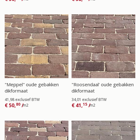
"Meppel" oude gebakken
"Roosendaal' oude gebakken
dikformaat
dikformaat
41,98 exclusief BTW
34,01 exclusief BTW
80
15
€
50,
/
€
41,
/
m2
m2