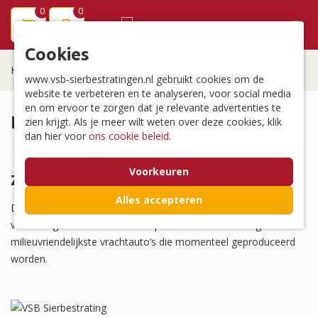
0
0
menu
Cookies
Home
/
Over ons
/
Levering
www.vsb-sierbestratingen.nl gebruikt cookies om de
website te verbeteren en te analyseren, voor social media
en om ervoor te zorgen dat je relevante advertenties te
Levering
zien krijgt. Als je meer wilt weten over deze cookies, klik
dan hier voor
ons cookie beleid
.
Voorkeuren
Zuinig en Milieuvriendelijk
Alles accepteren
De VSB Groep beschikt over een zeer modern wagenpark. Alle
vrachtwagens van de VSB Groep behoren tot de zuinigste en
milieuvriendelijkste vrachtauto’s die momenteel geproduceerd
worden.