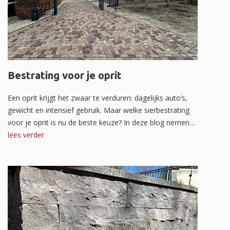
Bestrating voor je oprit
Een oprit krijgt het zwaar te verduren: dagelijks auto’s,
gewicht en intensief gebruik. Maar welke sierbestrating
voor je oprit is nu de beste keuze? In deze blog nemen
we je mee in de verschillende opties en waar je op moet
lees verder
letten, zodat jij precies weet waar je goed aan doet.