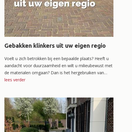
Gebakken klinkers uit uw eigen regio
Voelt u zich betrokken bij een bepaalde plaats? Heeft u
aandacht voor duurzaamheid en wilt u milieubewust met
de materialen omgaan? Dan is het hergebruiken van
gebakken klinkers uit uw eigen regio echt iets voor u.
lees verder
Lees er meer over in dit blog.