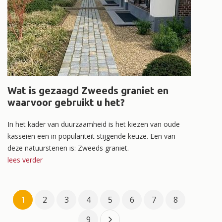
Wat is gezaagd Zweeds graniet en
waarvoor gebruikt u het?
In het kader van duurzaamheid is het kiezen van oude
kasseien een in populariteit stijgende keuze. Een van
deze natuurstenen is: Zweeds graniet.
lees verder
1
2
3
4
5
6
7
8
9