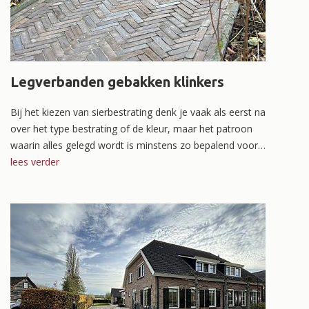
Legverbanden gebakken klinkers
Bij het kiezen van sierbestrating denk je vaak als eerst na
over het type bestrating of de kleur, maar het patroon
waarin alles gelegd wordt is minstens zo bepalend voor
het eindresultaat. Het legverband bepaalt mede of je tuin
lees verder
strak, speels of juist klassiek oogt. Maar welke
legverbanden zijn er allemaal? En wanneer kies je voor
het een en wanneer juist voor het ander? In deze blog
vertellen we je alles over de meest gebruikte
legverbanden.