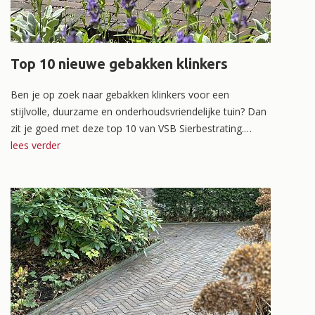
Top 10 nieuwe gebakken klinkers
Ben je op zoek naar gebakken klinkers voor een
stijlvolle, duurzame en onderhoudsvriendelijke tuin? Dan
zit je goed met deze top 10 van VSB Sierbestrating.
Gebakken bestrating is al jarenlang een populaire keuze
lees verder
dankzij o.a. de extreem lange levensduur, kleurvastheid
én onderhoudsvriendelijk. Ook in de winter hoef je je
geen zorgen te maken. Gebakken bestrating is namelijk
bestand tegen vorst en strooizout. Of je nu een
moderne tuin, landelijke tuin of tijdloze oprit wilt
aanleggen, met gebakken klinkers creëer je een
bestrating die altijd mooi blijft.