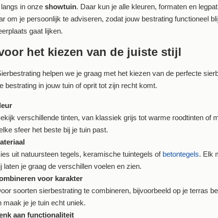
langs in onze
showtuin
. Daar kun je alle kleuren, formaten en legpa
ar om je persoonlijk te adviseren, zodat jouw bestrating functioneel blij
erplaats gaat lijken.
voor het kiezen van de juiste stijl
ierbestrating helpen we je graag met het kiezen van de perfecte sierbe
bestrating in jouw tuin of oprit tot zijn recht komt.
leur
kijk verschillende tinten, van klassiek grijs tot warme roodtinten of 
lke sfeer het beste bij je tuin past.
ateriaal
ies uit natuursteen tegels, keramische tuintegels of
betontegels
. Elk 
j laten je graag de verschillen voelen en zien.
ombineren voor karakter
or soorten sierbestrating te combineren, bijvoorbeeld op je terras bestr
 maak je je tuin echt uniek.
enk aan functionaliteit