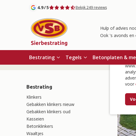
4.9
/
5
Bekijk 249 reviews
Hulp of advies nod
Ook 's avonds en 
Co
Bestrating
Tegels
Betonplaten & m
Home
/
Bestrating
/
www.v
analy
adver
voor
Bestrating
Klinkers
Vo
Gebakken klinkers nieuw
Gebakken klinkers oud
Kasseien
Betonklinkers
Waaltjes