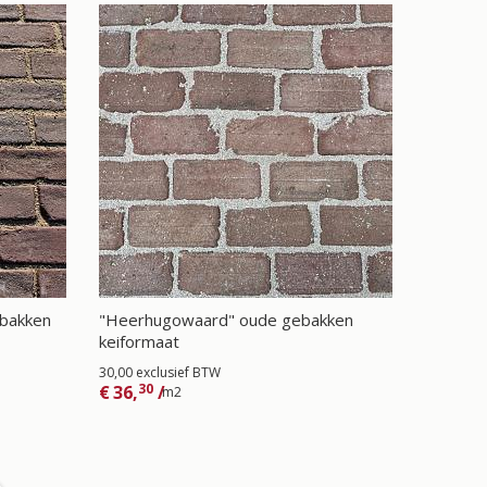
ebakken
"Heerhugowaard" oude gebakken
keiformaat
30,00 exclusief BTW
30
€
36,
/
m2