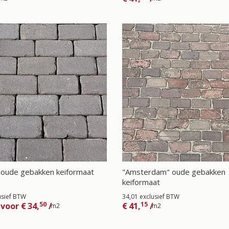
 oude gebakken keiformaat
"Amsterdam" oude gebakken
keiformaat
usief BTW
34,01 exclusief BTW
50
15
voor
€
34,
/
€
41,
/
m2
m2
5