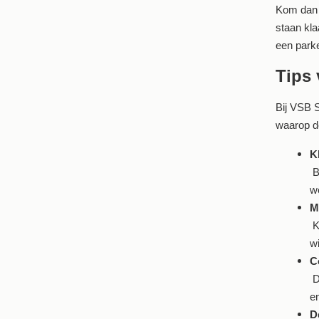
Kom dan 
staan kla
een parke
Tips 
Bij VSB S
waarop de 
K
Be
we
M
K
wi
C
Do
en
D