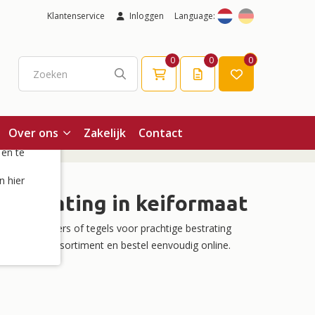
Klantenservice
Inloggen
Language:
0
0
0
Over ons
Zakelijk
Contact
 en te
n hier
bestrating in keiformaat
bakken klinkers of tegels voor prachtige bestrating
ntdek ons assortiment en bestel eenvoudig online.