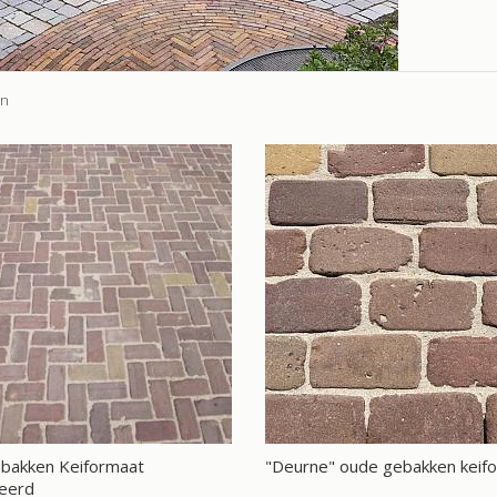
en
bakken Keiformaat
"Deurne" oude gebakken keif
eerd