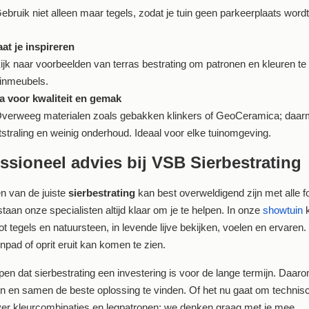
bruik niet alleen maar tegels, zodat je tuin geen parkeerplaats wordt m
aat je inspireren
ijk naar voorbeelden van terras bestrating om patronen en kleuren t
uinmeubels.
a voor kwaliteit en gemak
verweeg materialen zoals gebakken klinkers of GeoCeramica; daarmee 
tstraling en weinig onderhoud. Ideaal voor elke tuinomgeving.
ssioneel advies bij VSB Sierbestrating
n van de juiste
sierbestrating
kan best overweldigend zijn met alle f
aan onze specialisten altijd klaar om je te helpen. In onze
showtuin
k
tot tegels en natuursteen, in levende lijve bekijken, voelen en ervaren
uinpad of oprit eruit kan komen te zien.
jpen dat sierbestrating een investering is voor de lange termijn. Daar
 en samen de beste oplossing te vinden. Of het nu gaat om technisc
ver kleurcombinaties en legpatronen: we denken graag met je mee.