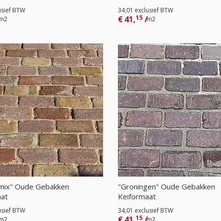
usief BTW
34,01 exclusief BTW
15
€
41,
/
m2
m2
mix" Oude Gebakken
"Groningen" Oude Gebakken
aat
Keiformaat
usief BTW
34,01 exclusief BTW
15
€
41,
/
m2
m2