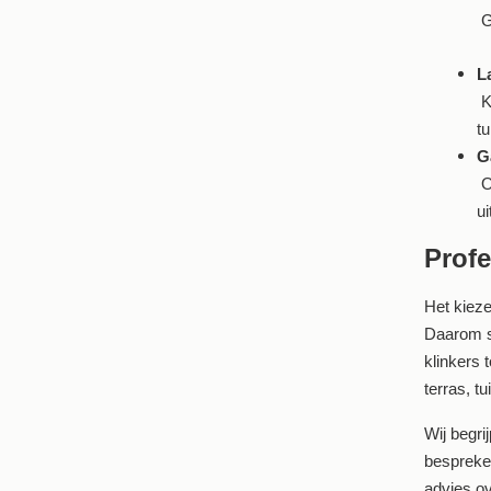
Ge
L
K
t
G
O
ui
Profe
Het kieze
Daarom st
klinkers 
terras, t
Wij begri
bespreken
advies o