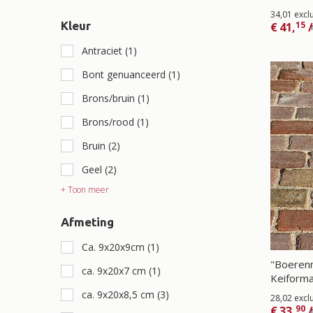
34,01 excl
Kleur
15
€
41,
/
Antraciet
(1)
Bont genuanceerd
(1)
Brons/bruin
(1)
Brons/rood
(1)
Bruin
(2)
Geel
(2)
+ Toon meer
Afmeting
Ca. 9x20x9cm
(1)
"Boeren
ca. 9x20x7 cm
(1)
Keiform
ca. 9x20x8,5 cm
(3)
28,02 excl
90
€
33,
/