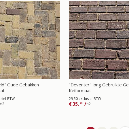
eld" Oude Gebakken
"Deventer" Jong Gebruikte G
aat
Keiformaat
usief BTW
29,50 exclusief BTW
70
€
35,
/
m2
m2