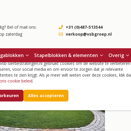
ig? Bel of mail ons:
+31 (0)487-513544
op zaterdag
verkoop@vsbgroep.nl
okies
egablokken
Stapelblokken & elementen
Overig
sb-sierbestratingen.nl gebruikt cookies om de website te verbeteren
seren, voor social media en om ervoor te zorgen dat je relevante
tenties te zien krijgt. Als je meer wilt weten over deze cookies, klik da
ons cookie beleid
.
Sier
Mooie ge
orkeuren
Alles accepteren
kopen? O