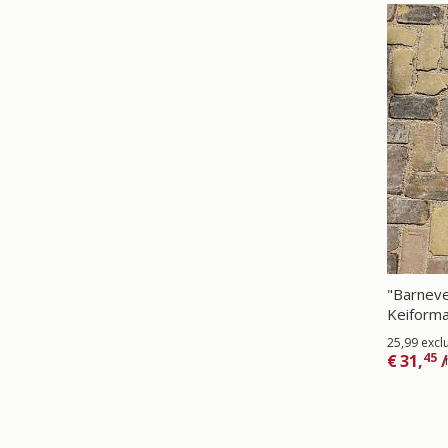
"Barnev
Keiform
25,99 excl
45
€
31,
/