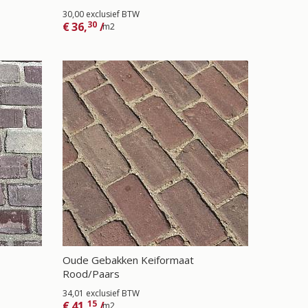
30,00 exclusief BTW
30
€
36,
/
m2
Oude Gebakken Keiformaat
Rood/Paars
34,01 exclusief BTW
15
€
41,
/
m2