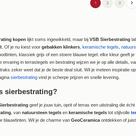
1
2
3
rating kopen
lijkt soms ingewikkeld, maar bij
VSB Sierbestrating
la
t. Of je nu kiest voor
gebakken klinkers
,
keramische tegels
,
natuurs
dtinten, klassiek grijs of een stoere blauwe tegel: elke kleur geeft je 
e ervaring in terrastegels en bestrating wijzen we je op alle details, v
 straks zeker weet dat je de beste deal sluit. Wil je meteen inspiratie
agina
sierbestrating
vind je scherpe prijzen en snelle levering.
s sierbestrating?
ierbestrating
geef je jouw tuin, oprit of terras een uitstraling die écht 
rating
, van
natuursteen tegels
en
keramische tegels
tot stijlvolle
te
se blauwtinten. Wil je de charme van
GeoCeramica
ontdekken of juis