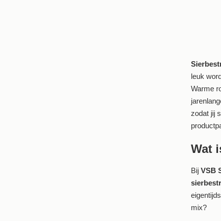
Sierbest
leuk word
Warme roo
jarenlang
zodat jij
productp
Wat i
Bij
VSB S
sierbest
eigentijd
mix?