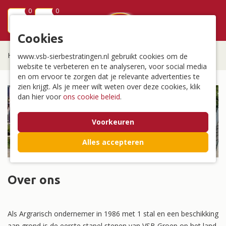
0
0
menu
Cookies
Home
/
Over ons
www.vsb-sierbestratingen.nl gebruikt cookies om de
website te verbeteren en te analyseren, voor social media
en om ervoor te zorgen dat je relevante advertenties te
zien krijgt. Als je meer wilt weten over deze cookies, klik
dan hier voor
ons cookie beleid
.
Voorkeuren
Alles accepteren
Over ons
Als Argrarisch ondernemer in 1986 met 1 stal en een beschikking
aan grond is de eerste stapel stenen van VSB Groep op het land