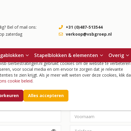
ig? Bel of mail ons:
+31 (0)487-513544
op zaterdag
verkoop@vsbgroep.nl
okies
egablokken
Stapelblokken & elementen
Overig
sb-sierbestratingen.nl gebruikt cookies om de website te verbeteren
seren, voor social media en om ervoor te zorgen dat je relevante
tenties te zien krijgt. Als je meer wilt weten over deze cookies, klik da
ons cookie beleid
.
e loggen
Account aanmaken
orkeuren
Alles accepteren
Persoonsgegevens