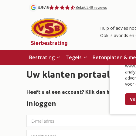
4.9
/
5
Bekijk 249 reviews
Hulp of advies nod
Ook 's avonds en 
Co
Bestrating
Tegels
Betonplaten & m
www.v
analy
Uw klanten portaal
adver
voor
Heeft u al een account? Klik dan hier om in t
Vo
Inloggen