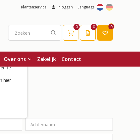
Klantenservice
Inloggen
Language:
0
0
0
Over ons
Zakelijk
Contact
 en te
n hier