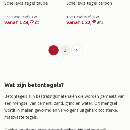
Schellevis tegel taupe
Schellevis tegel carbon
36,98 exclusief BTW
18,51 exclusief BTW
75
40
vanaf
€
44,
/
vanaf
€
22,
/
st
m2
1
2
Wat zijn betontegels?
Betontegels zijn bestratingsmaterialen die worden gemaakt van
een mengsel van cement, zand, grind en water. Dit mengsel
wordt in mallen gevormd en vervolgens uitgehard tot sterke,
maatvaste tegels.
Dankzij moderne productietechnieken zijn betontegels