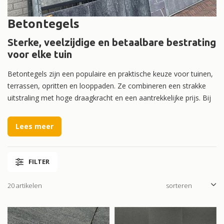
Betontegels
Sterke, veelzijdige en betaalbare bestrating
voor elke tuin
Betontegels zijn een populaire en praktische keuze voor tuinen,
terrassen, opritten en looppaden. Ze combineren een strakke
uitstraling met hoge draagkracht en een aantrekkelijke prijs. Bij
VSB Sierbestrating vindt u een uitgebreid assortiment
betontegels in diverse formaten, kleuren en afwerkingen,
Lees meer
geschikt voor zowel moderne als klassieke buitenruimtes.
Of u nu een ruim terras wilt aanleggen, een oprit wilt bestraten
FILTER
of een tuinpad wilt creëren: met betontegels kiest u voor
duurzame en veelzijdige sierbestrating die jarenlang meegaat.
20 artikelen