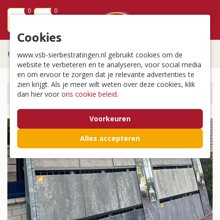
0
0
menu
Cookies
Home
/
Tegels
/
Betontegels
www.vsb-sierbestratingen.nl gebruikt cookies om de
website te verbeteren en te analyseren, voor social media
en om ervoor te zorgen dat je relevante advertenties te
zien krijgt. Als je meer wilt weten over deze cookies, klik
Tegels
dan hier voor
ons cookie beleid
.
Voorkeuren
Alles accepteren