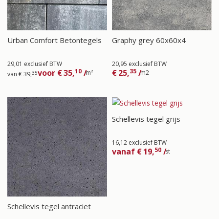
Urban Comfort Betontegels
Graphy grey 60x60x4
29,01 exclusief BTW
20,95 exclusief BTW
10
35
voor
€
35,
/
€
25,
/
m²
m2
35
van
€
39,
Schellevis tegel grijs
16,12 exclusief BTW
50
vanaf
€
19,
/
st
Schellevis tegel antraciet