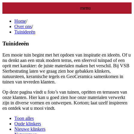
menu
Home
/
Over ons
/
Tuinideeën
Tuinideeën
Een mooie tuin begint met het opdoen van inspiratie en ideeën. Of u
nu denkt aan een strak modern terras, een sfeervol tuinpad of een
oprit met karakter: de juiste materialen maken het verschil. Bij VSB
Sierbestrating laten we graag zien hoe gebakken klinkers,
natuursteen, keramische tegels en GeoCeramica samenkomen in
tuinen van tevreden klanten.
Op deze pagina vindt u foto’s van tuinen, opritten en terrassen van
onze klanten. Hier kan u goed zien hoe onze materialen verwerkt
zijn in diverse vormen en ontwerpen. Kortom; laat uzelf inspireren
en ontdek wat u mooi vindt.
Toon alles
Oude klinkers
Nieuwe klinkers