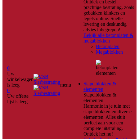
Ontdek en bestel
prachtige bestrating, zoals
gebakken klinkers en
tegels online. Snelle
levering en deskundig
advies inbegrepen!
Bekijk alle betonplaten &
megablokken
Betonplaten
Megablokken
0
Uw
winkelwagen
Stapelblokken &
is leeg
menu
elementen
0
Stapelblokken &
Uw offerte
elementen
lijst is leeg
Harmonie in je tuin met
stapelblokken en diverse
elementen. Alles sluit
perfect aan voor een
complete uitstraling.
Ontdek het nu!