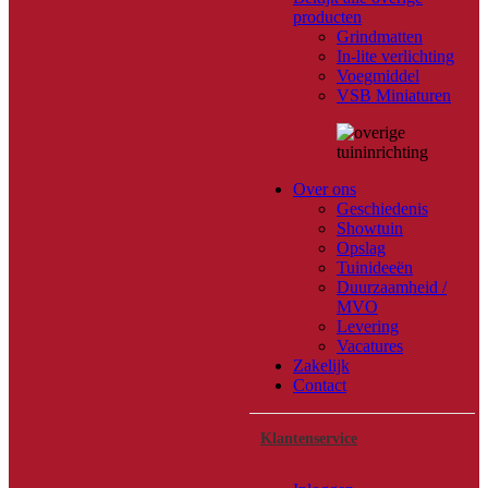
producten
Grindmatten
In-lite verlichting
Voegmiddel
VSB Miniaturen
Over ons
Geschiedenis
Showtuin
Opslag
Tuinideeën
Duurzaamheid /
MVO
Levering
Vacatures
Zakelijk
Contact
Klantenservice