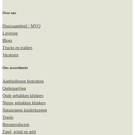
Over ons
Duurzaamheid / MVO
Levering
Blogs
Trucks en trailers
Vacatures
Ons assortiment
Aanbiedingen bestrating
Outletpartijen
Oude gebakken klinkers
Nieuw gebakken klinkers
Natuursteen kinderkoppen
Tegels
Betonproducten
Zand, grind en split