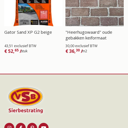
Gator Sand XP G2 beige
"Heerhugowaard" oude
gebakken keiformaat
43,51 exclusief BTW
30,00 exclusief BTW
65
30
€
52,
/
€
36,
/
stuk
m2