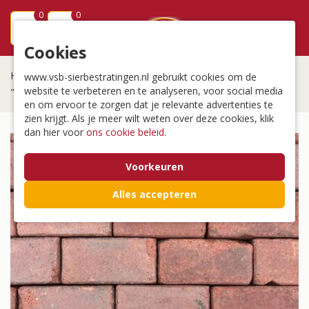
0
0
menu
Cookies
Home
/
Bestrating
/
Outlet partijen
/
www.vsb-sierbestratingen.nl gebruikt cookies om de
website te verbeteren en te analyseren, voor social media
"El Paso" Oude Gebakken Keiformaat
en om ervoor te zorgen dat je relevante advertenties te
zien krijgt. Als je meer wilt weten over deze cookies, klik
dan hier voor
ons cookie beleid
.
Voorkeuren
Alles accepteren