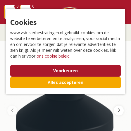
0
0
menu
Cookies
Home
/
Overige tuininrichting
/
In-lite verlichting
/
Disc Base
www.vsb-sierbestratingen.nl gebruikt cookies om de
website te verbeteren en te analyseren, voor social media
en om ervoor te zorgen dat je relevante advertenties te
zien krijgt. Als je meer wilt weten over deze cookies, klik
dan hier voor
ons cookie beleid
.
Voorkeuren
Alles accepteren