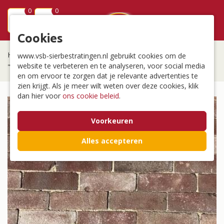
0
0
menu
Cookies
Home
/
Bestrating
/
Outlet partijen
/
www.vsb-sierbestratingen.nl gebruikt cookies om de
website te verbeteren en te analyseren, voor social media
"Boston" Jong Gebruikte Gebakken Dikformaat
en om ervoor te zorgen dat je relevante advertenties te
zien krijgt. Als je meer wilt weten over deze cookies, klik
dan hier voor
ons cookie beleid
.
Voorkeuren
Alles accepteren