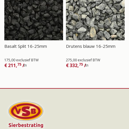
Basalt Split 16-25mm
Drutens blauw 16-25mm
175,00 exclusief BTW
275,00 exclusief BTW
75
75
€
211,
/
€
332,
/
tn
tn