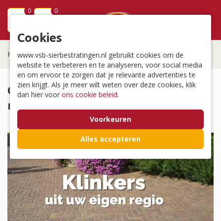
0
0
menu
Cookies
Home
/
Oude gebakken klinkers uit uw regio
www.vsb-sierbestratingen.nl gebruikt cookies om de
website te verbeteren en te analyseren, voor social media
en om ervoor te zorgen dat je relevante advertenties te
zien krijgt. Als je meer wilt weten over deze cookies, klik
Gebakken klinkers uit uw eigen
dan hier voor
ons cookie beleid
.
regio
Voorkeuren
Alles accepteren