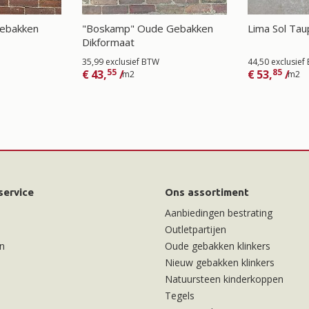
Gebakken
"Boskamp" Oude Gebakken
Lima Sol Ta
Dikformaat
35,99 exclusief BTW
44,50 exclusief
55
85
€
43,
/
€
53,
/
m2
m2
service
Ons assortiment
Aanbiedingen bestrating
Outletpartijen
n
Oude gebakken klinkers
Nieuw gebakken klinkers
Natuursteen kinderkoppen
Tegels