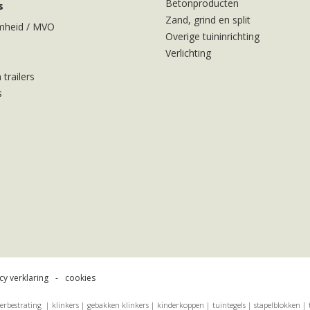
Betonproducten
s
Zand, grind en split
mheid / MVO
Overige tuininrichting
Verlichting
 trailers
s
cy verklaring
cookies
erbestrating | klinkers | gebakken klinkers | kinderkoppen | tuintegels | stapelblokken | 