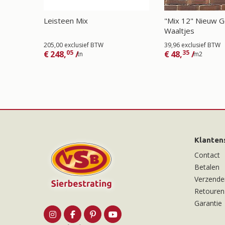
Leisteen Mix
"Mix 12" Nieuw 
Waaltjes
205,00 exclusief BTW
39,96 exclusief BTW
05
35
€
248,
/
€
48,
/
tn
m2
Klanten
Contact
Betalen
Verzende
Retouren
Garantie