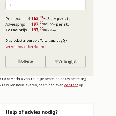
81
162,
Prijs exclusief
per st.
excl. btw.
00
197,
Adviesprijs
per st.
incl. btw.
00
197,
Totaalprijs
incl. btw.
Dit product alleen op offerte aanvraag
Verzendkosten berekenen
Offerte
Verlanglijst
et op:
Mocht u vanuit België bestellen en uw bestelling
huis willen laten leveren, neem dan even
contact
op.
Hulp of advies nodig?