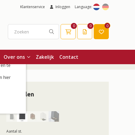
Klantenservice
Inloggen
Language:
0
0
0
Over ons
Zakelijk
Contact
 en te
n hier
Bestellen
Kleur
Aantal st.