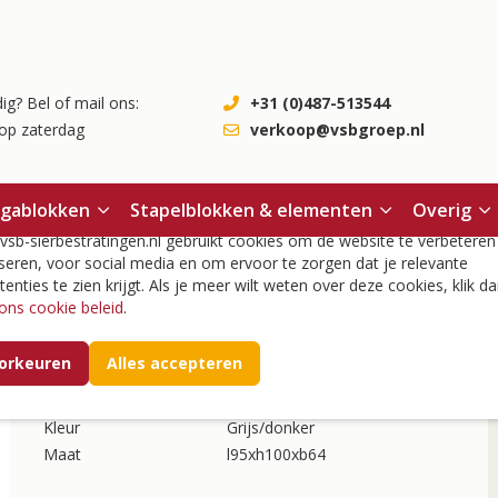
ig? Bel of mail ons:
+31 (0)487-513544
op zaterdag
verkoop@vsbgroep.nl
okies
egablokken
Stapelblokken & elementen
Overig
wandlamp
/
Ace down flat grey 100-230V
sb-sierbestratingen.nl gebruikt cookies om de website te verbeteren
seren, voor social media en om ervoor te zorgen dat je relevante
tenties te zien krijgt. Als je meer wilt weten over deze cookies, klik da
ons cookie beleid
.
Ace down flat grey 100-
230V
orkeuren
Alles accepteren
Artikelnummer
14811
Kleur
Grijs/donker
Maat
l95xh100xb64