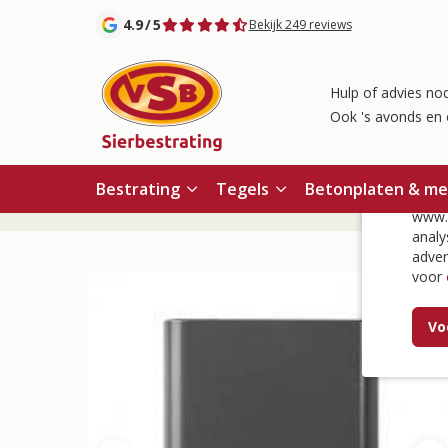
4.9
/
5
Bekijk 249 reviews
Hulp of advies nod
Ook 's avonds en 
Co
Bestrating
Tegels
Betonplaten & m
Home
/
Overige tuininrichting
/
In-lite verlichting
/
Ace 
www.v
analy
adver
voor
Vo