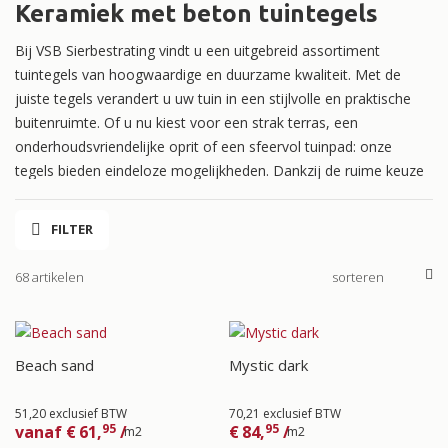
Keramiek met beton tuintegels
Bij VSB Sierbestrating vindt u een uitgebreid assortiment
tuintegels van hoogwaardige en duurzame kwaliteit. Met de
juiste tegels verandert u uw tuin in een stijlvolle en praktische
buitenruimte. Of u nu kiest voor een strak terras, een
onderhoudsvriendelijke oprit of een sfeervol tuinpad: onze
tegels bieden eindeloze mogelijkheden. Dankzij de ruime keuze
in kleuren, maten en materialen kunt u altijd de perfecte tegels
voor de tuin vinden.
FILTER
68 artikelen
Beach sand
Mystic dark
51,20 exclusief BTW
70,21 exclusief BTW
95
95
vanaf
€
61,
/
€
84,
/
m2
m2