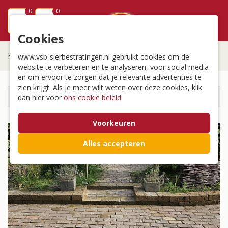
0
0
menu
Cookies
Home
/
Bestrating
/
Outlet partijen
www.vsb-sierbestratingen.nl gebruikt cookies om de
website te verbeteren en te analyseren, voor social media
en om ervoor te zorgen dat je relevante advertenties te
zien krijgt. Als je meer wilt weten over deze cookies, klik
Bestrating
dan hier voor
ons cookie beleid
.
Voorkeuren
Alles accepteren