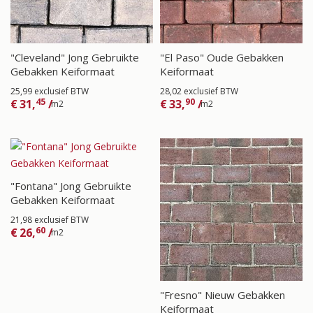
"Cleveland" Jong Gebruikte
"El Paso" Oude Gebakken
Gebakken Keiformaat
Keiformaat
25,99 exclusief BTW
28,02 exclusief BTW
45
90
€
31,
/
€
33,
/
m2
m2
"Fontana" Jong Gebruikte
Gebakken Keiformaat
21,98 exclusief BTW
60
€
26,
/
m2
"Fresno" Nieuw Gebakken
Keiformaat