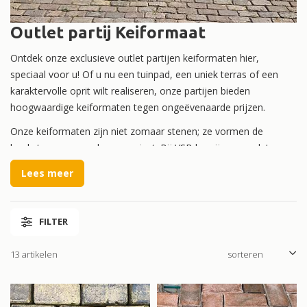
Outlet partij Keiformaat
Ontdek onze exclusieve outlet partijen keiformaten hier,
speciaal voor u! Of u nu een tuinpad, een uniek terras of een
karaktervolle oprit wilt realiseren, onze partijen bieden
hoogwaardige keiformaten tegen ongeëvenaarde prijzen.
Onze keiformaten zijn niet zomaar stenen; ze vormen de
hoeksteen van uw droomproject. Bij VSB begrijpen we dat
stijlvolle bestrating betaalbaar kan zijn. Ontdek onze speciale
Lees meer
outlet partijen en geniet van kwalitatieve bestrating zonder uw
budget te overschrijden.
FILTER
Of u nu een eigentijdse oprit wilt ontwerpen of een mooi terras
wilt aanleggen, onze keiformaten bieden de perfecte oplossing.
13 artikelen
Geef uw tuin een unieke uitstraling met deze prachtige keien, die
uw project naar een hoger niveau tillen.
Bij VSB Sierbestratingen streven we ernaar uw tuin betaalbaar