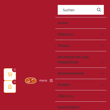
Home
Pflastern
Fliesen
Betonplatten und
Megablöcke
0
Betonelemente
menu
0
Andere
Über uns
Geschäftlich