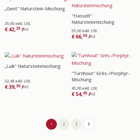
„Gent" Naturstein-Mischung
"Hasselt"
Natursteinmischung
35,00 exkl. USt.
35
€
42,
/
m2
55,00 exkl. USt.
55
€
66,
/
m2
„Luik" Natursteinmischung
"Turnhout" Grès-/Porphyr-
Mischung
32,48 exkl. USt.
30
€
39,
/
m2
45,00 exkl. USt.
45
€
54,
/
m2
1
2
3