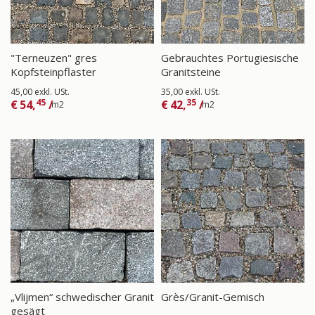
"Terneuzen" gres
Gebrauchtes Portugiesische
Kopfsteinpflaster
Granitsteine
45,00 exkl. USt.
35,00 exkl. USt.
45
35
€
54,
/
€
42,
/
m2
m2
„Vlijmen“ schwedischer Granit
Grès/Granit-Gemisch
gesägt