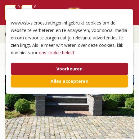
0
0
menu
www.vsb-sierbestratingen.nl gebruikt cookies om de
website te verbeteren en te analyseren, voor social media
Home
/
Pflastern
/
Kopfsteinpflaster
en om ervoor te zorgen dat je relevante advertenties te
zien krijgt. Als je meer wilt weten over deze cookies, klik
dan hier voor
ons cookie beleid
.
Pflastern für jedes Projekt
Voorkeuren
Alles accepteren