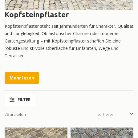
Kopfsteinpflaster
Kopfsteinpflaster steht seit Jahrhunderten für Charakter, Qualität
und Langlebigkeit. Ob historischer Charme oder moderne
Gartengestaltung – mit Kopfsteinpflaster schaffen Sie eine
robuste und stilvolle Oberfläche für Einfahrten, Wege und
Terrassen.
Bei
VSB Sierbestrating
finden Sie ein breites Sortiment an
Kopfsteinpflaster in verschiedenen Materialien, Farben und
Mehr lesen
Formaten. Ideal für private Gärten, gewerbliche Flächen und
anspruchsvolle Projekte.
FILTER
28 artikelen