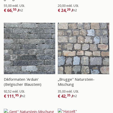
55,00 exkl. USt.
20,00 exkl. USt.
55
20
€
66,
/
€
24,
/
m2
m2
Dikformaten 'Arduin'
„Brugge" Naturstein-
(Belgischer Blaustein)
Mischung
92,52 exkl. USt.
35,00 exkl. USt.
95
35
€
111,
/
€
42,
/
m2
m2