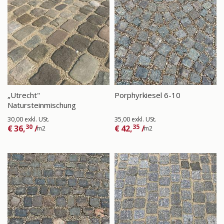
„Utrecht"
Porphyrkiesel 6-10
Natursteinmischung
30,00 exkl. USt.
35,00 exkl. USt.
30
35
€
36,
/
€
42,
/
m2
m2