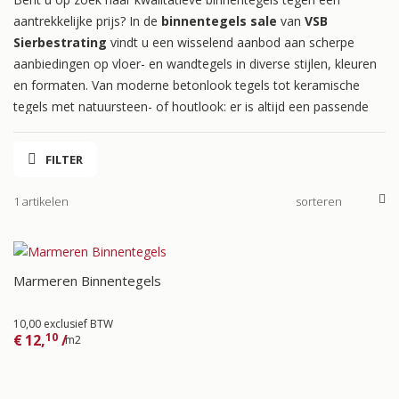
aantrekkelijke prijs? In de
binnentegels sale
van
VSB
Sierbestrating
vindt u een wisselend aanbod aan scherpe
aanbiedingen op vloer- en wandtegels in diverse stijlen, kleuren
en formaten. Van moderne betonlook tegels tot keramische
tegels met natuursteen- of houtlook: er is altijd een passende
tegel voor uw interieur.
FILTER
Dankzij restpartijen, showroommodellen en speciale acties
profiteert u van hoge kwaliteit voor een extra scherpe prijs.
1 artikelen
Onze binnentegels zijn duurzaam, onderhoudsvriendelijk en
geschikt voor uiteenlopende ruimtes zoals woonkamers,
keukens, badkamers en hallen. Bij
VSB Sierbestrating
vindt u
niet alleen aantrekkelijke aanbiedingen, maar ook deskundig
Marmeren Binnentegels
advies om de juiste tegel voor uw project te kiezen.
10,00 exclusief BTW
10
€
12,
/
m2